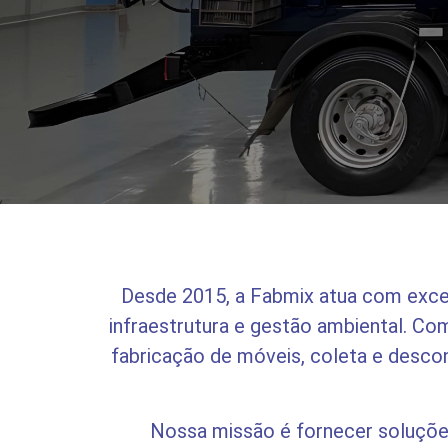
Desde 2015, a Fabmix atua com exce
infraestrutura e gestão ambiental. C
fabricação de móveis, coleta e desco
Nossa missão é fornecer soluçõe