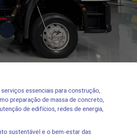
erviços essenciais para construção,
como preparação de massa de concreto,
enção de edifícios, redes de energia,
to sustentável e o bem-estar das