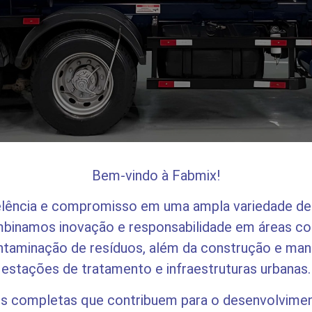
Bem-vindo à Fabmix!
lência e compromisso em uma ampla variedade de s
ombinamos inovação e responsabilidade em áreas 
ntaminação de resíduos, além da construção e manut
estações de tratamento e infraestruturas urbanas.
s completas que contribuem para o desenvolvimen