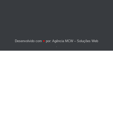
Desenvolvido com
♥
por:
Agência MCW – Soluções Web
.