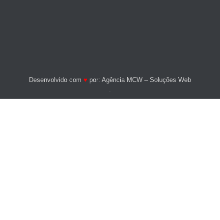
Desenvolvido com
♥
por:
Agência MCW – Soluções Web
.